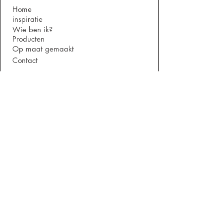
Home
inspiratie
Wie ben ik?
Producten
Op maat gemaakt
Contact
Contact:
info@vangilshoutmaatwerk.nl
Tel: 0617633225
KVK - nummer: 92820247
Algemene Voorwaarden
Adres:
Industrieterrein panningen 24 A4
5981NK Panningen
Alleen op afspraak geopend