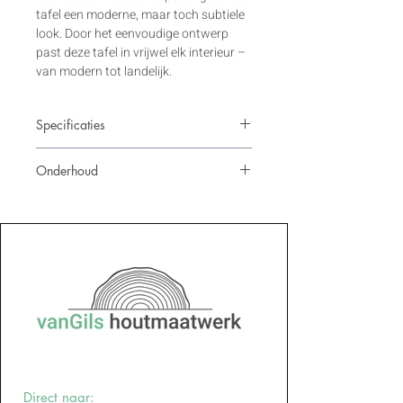
tafel een moderne, maar toch subtiele 
look. Door het eenvoudige ontwerp 
past deze tafel in vrijwel elk interieur – 
van modern tot landelijk.
Specificaties
Afmetingen: 
63 x 63 x 41cm
Onderhoud
Houtsoort: 
Europees eiken
Afwerking: 
Hard-wax olie
Eikenhout:
 Afdoen met vochtige doek, 
Poten: 
Vilten schuif-pads
geen schoonmaakmiddelen.
Direct naar: