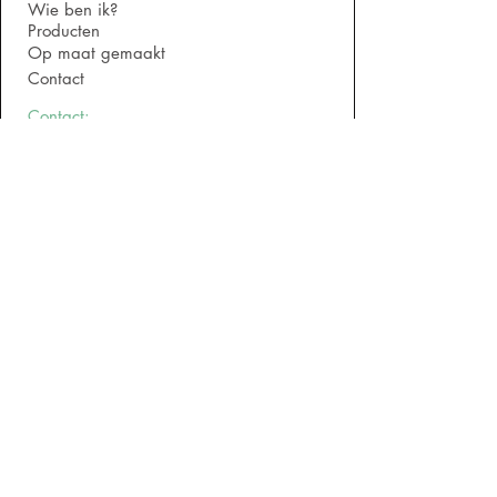
Wie ben ik?
Producten
Op maat gemaakt
Contact
Contact:
info@vangilshoutmaatwerk.nl
Tel: 0617633225
KVK - nummer: 92820247
Algemene Voorwaarden
Adres:
Industrieterrein panningen 24 A4
5981NK Panningen
Alleen op afspraak geopend