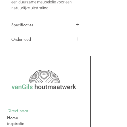
een duurzame meubelolie voor een 
natuurlijke uitstraling.
Specificaties
Afmetingen: 160 x 28 x 40cm
Onderhoud
Houtsoort: Eikenhout
Afwerking: Hard-wax olie - Mist 5%
Eikenhout:
 Afdoen met vochtige doek, 
Poten: Vilten schuif-pads
geen schoonmaakmiddelen.
Direct naar:
Home
inspiratie